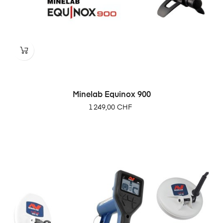
Minelab Equinox 900
Prix
1 249,00 CHF