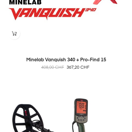
Minelab Vanquish 340 + Pro-Find 15
Prix
Prix
408,00 CHF
367,20 CHF
habituel