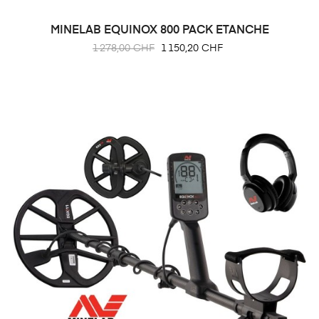
MINELAB EQUINOX 800 PACK ETANCHE
Prix
Prix
1 278,00 CHF
1 150,20 CHF
habituel