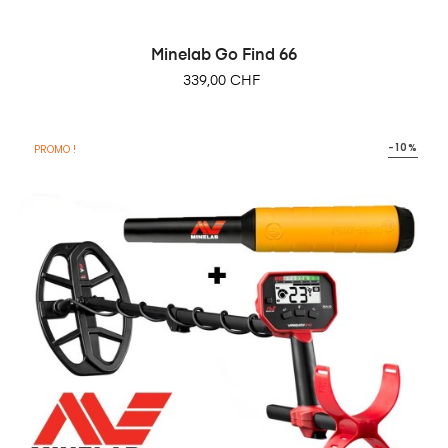
Minelab Go Find 66
Prix
339,00 CHF
-10%
PROMO !