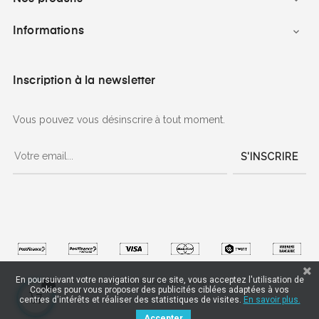
Informations

Inscription à la newsletter
Vous pouvez vous désinscrire à tout moment.
S'INSCRIRE
En poursuivant votre navigation sur ce site, vous acceptez l'utilisation de
Création de boutique en ligne
Cookies pour vous proposer des publicités ciblées adaptées à vos
centres d'intérêts et réaliser des statistiques de visites.
En savoir plus.
Accepter