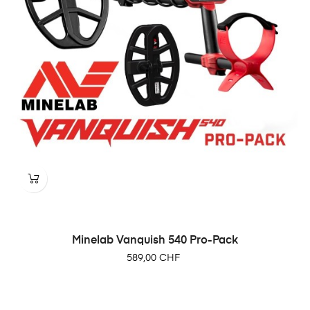
Minelab Vanquish 540 Pro-Pack
Prix
589,00 CHF