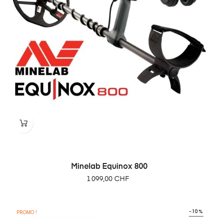
Minelab Equinox 800
Prix
1 099,00 CHF
-10%
PROMO !