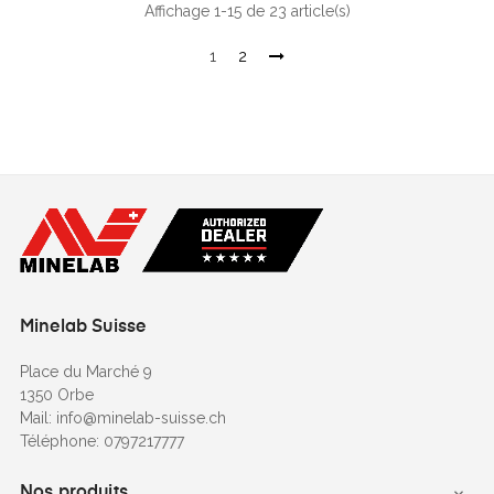
Affichage 1-15 de 23 article(s)
1
2
Minelab Suisse
Place du Marché 9
1350 Orbe
Mail: info@minelab-suisse.ch
Téléphone: 0797217777
Nos produits
