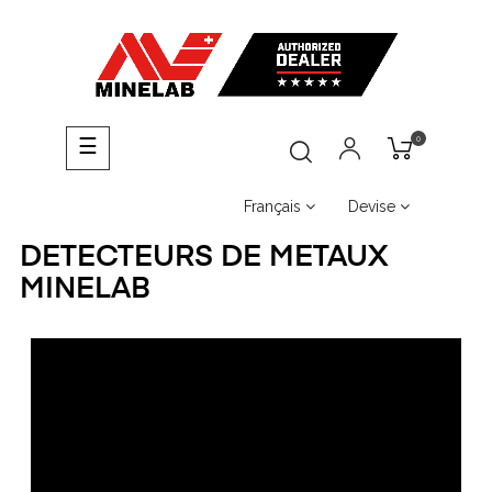
0
Basculer
☰
la
navigation
Français
Devise
DETECTEURS DE METAUX
MINELAB