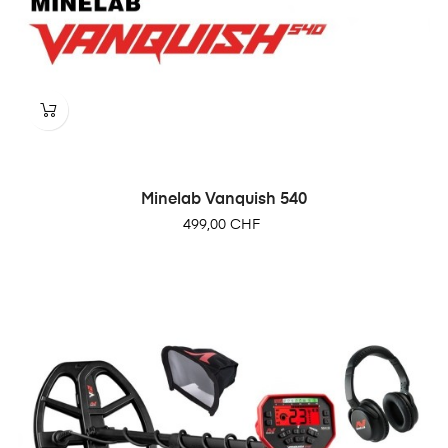
Minelab Vanquish 540
Prix
499,00 CHF