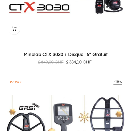
Minelab CTX 3030 + Disque "6" Gratuit
Prix
Prix
2 649,00 CHF
2 384,10 CHF
habituel
-10%
PROMO !