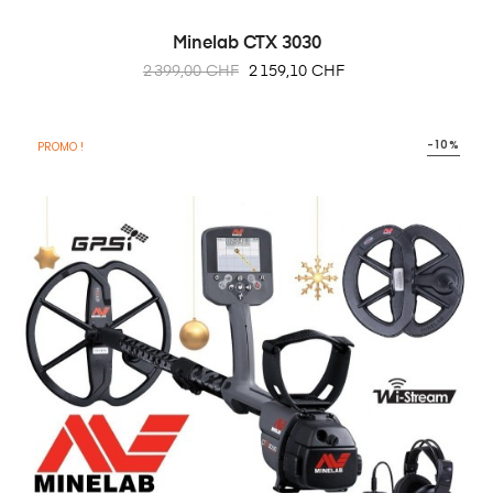
Minelab CTX 3030
Prix
Prix
2 399,00 CHF
2 159,10 CHF
habituel
-10%
PROMO !