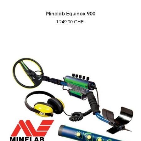
Minelab Equinox 900
Prix
1 249,00 CHF