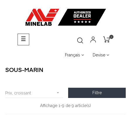
0
Basculer
☰
la
navigation
Français
Devise
SOUS-MARIN

Filtre
Prix, croissant
Affichage 1-9 de 9 article(s)