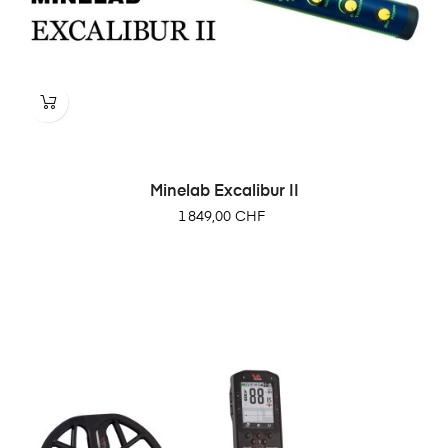
Minelab Excalibur II
Prix
1 849,00 CHF