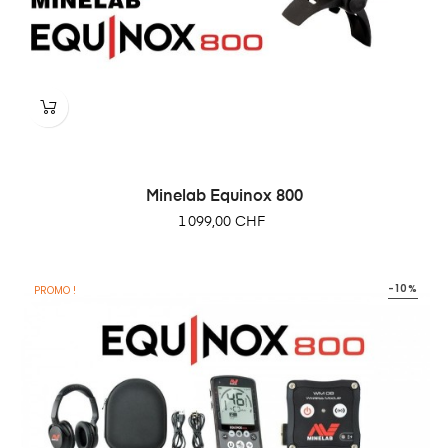
Minelab Equinox 800
Prix
1 099,00 CHF
-10%
PROMO !