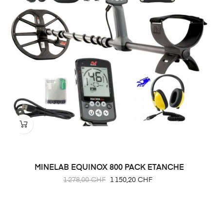
MINELAB EQUINOX 800 PACK ETANCHE
Prix
Prix
1 278,00 CHF
1 150,20 CHF
habituel