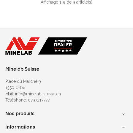
Affichage 1-9 de 9 article(s)
Minelab Suisse
Place du Marché 9
1350 Orbe
Mail: info@minelab-suisse.ch
Téléphone: 0797217777
Nos produits

Informations
