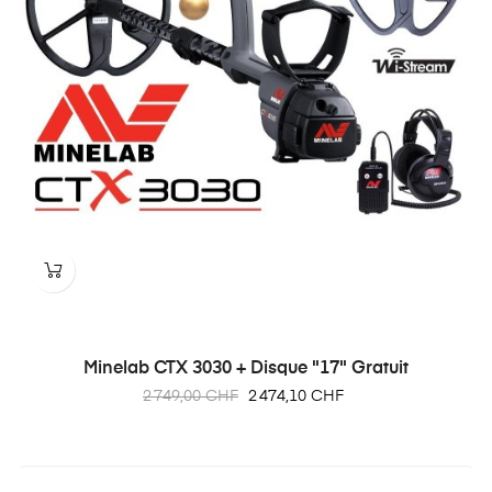
Minelab CTX 3030 + Disque "17" Gratuit
Prix
Prix
2 749,00 CHF
2 474,10 CHF
habituel